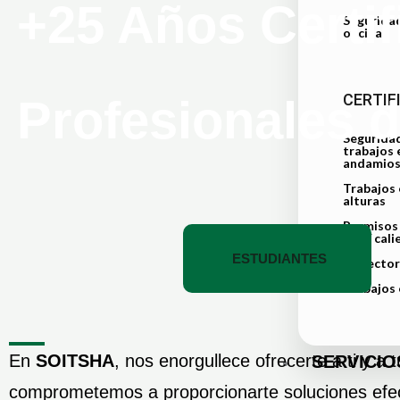
+25 Años Certi
Seguridad
oficinas
CERTIF
Profesionales 
Segurida
trabajos 
andamio
Trabajos 
alturas
Permisos 
frío / cal
ESTUDIANTES
Inspecto
Trabajos 
En
SOITSHA
, nos enorgullece ofrecerte a ti y 
SERVICIO
comprometemos a proporcionarte soluciones efecti