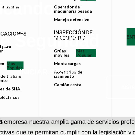
ficando
 activa en
Operador de
maquinaria pesada
Manejo defensivo
INSPECCIÓN DE
ICACIONES
de Seguridad
EN
MAQUINARIA
d para
en
Grúas
Mas
s
móviles
Popular
en
Mas
Montacargas
Popular
INICIAR SESIÓN
Accesorios de
de trabajo
izamiento
iente
Camión cesta
INST
res de SHA
eléctricos
a tu empresa nuestra amplia gama de servicios prof
S
vas que te permitan cumplir con la legislación vi