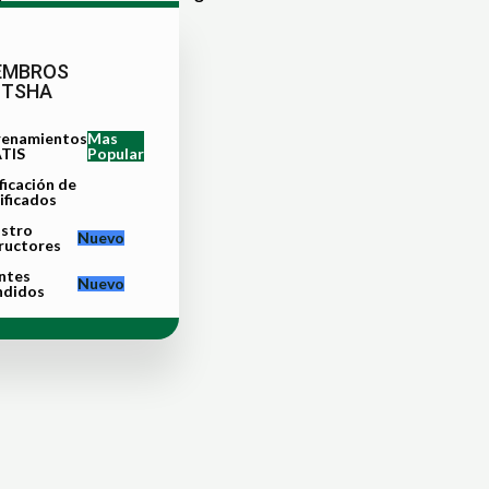
EMBROS
ITSHA
renamientos
Mas
TIS
Popular
ficación de
ificados
istro
Nuevo
ructores
ntes
Nuevo
ndidos