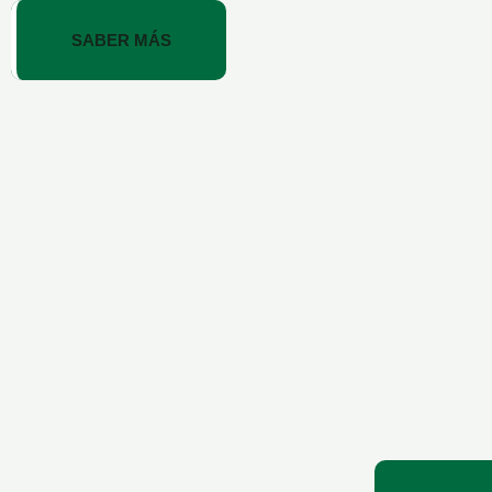
SABER MÁS
Te ofrecemos acceso exclusivo a
reconocidos a nivel internacional. Ya 
tu empresa o desde la comodidad d
educación a distancia, estamos aquí
garantizando que recibas la formac