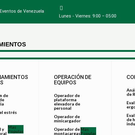
e Eventos de Venezuela
Lunes - Viernes: 9:00 – 05:00
MIENTOS
NAMIENTOS
OPERACIÓN DE
CO
OS
EQUIPOS
Anál
de 
n de
Operador de
de
plataforma
Eva
ia
elevadora de
erg
personal
l estrés
Eva
Operador de
de h
minicargador
indu
Mas
 y
Operador de
Mas
Popular
oral
montacargas
Popular