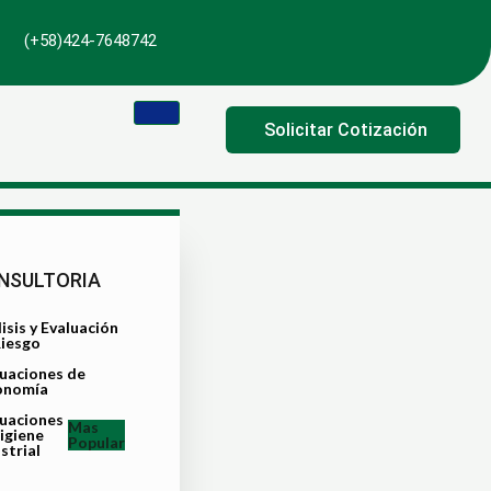
(+58)424-7648742
Solicitar Cotización
NSULTORIA
isis y Evaluación
Riesgo
luaciones de
onomía
luaciones
Mas
igiene
Popular
strial