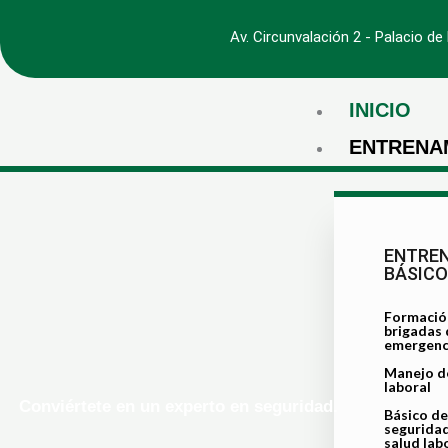
Ir
Av. Circunvalación 2 - Palacio d
al
contenido
INICIO
ENTRENA
ENTRE
BÁSIC
Formació
brigadas 
emergenc
Manejo de
laboral
Conviértete en un experto en seguridad.
Básico de
seguridad
salud lab