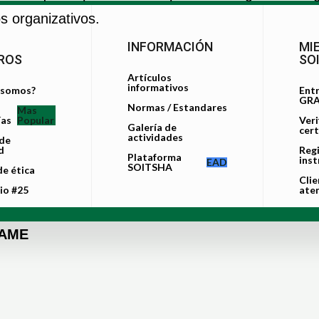
s organizativos.
INFORMACIÓN
MI
ROS
SO
Artículos
informativos
 somos?
Ent
GRA
Normas / Estandares
Mas
as
Popular
Veri
Galería de
cert
actividades
 de
d
Reg
Plataforma
inst
EAD
SOITSHA
e ética
Clie
io #25
ate
AME