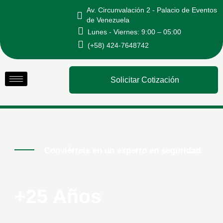
Ir
Av. Circunvalación 2 - Palacio de Eventos
al
de Venezuela
Lunes - Viernes: 9:00 – 05:00
contenido
(+58) 424-7648742
Solicitar Cotización
Conviértete en un experto en seguridad.
+25 Años