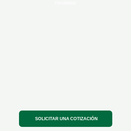
Flexibilidad
Te ofrecemos acceso exclusivo a nuestras
certificaciones y entrenamientos reconocidos a
nivel internacional. Ya sea que elijas realizarlos
en las instalaciones de tu empresa o desde la
comodidad de tu hogar a través de nuestra
plataforma de educación a distancia, estamos
aquí para adaptarnos a tus necesidades y
horarios, garantizando que recibas la formación
que necesitas en cualquier momento y lugar
SOLICITAR UNA COTIZACIÓN