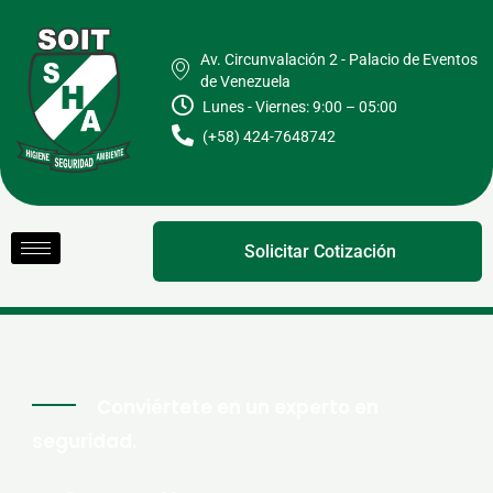
Ir
al
Av. Circunvalación 2 - Palacio de Eventos
contenido
de Venezuela
Lunes - Viernes: 9:00 – 05:00
(+58) 424-7648742
Solicitar Cotización
Conviértete en un experto en
seguridad.