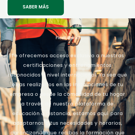
SABER MÁS
Flexibilidad
Te ofrecemos acceso exclusivo a nuestras
certificaciones y entrenamientos
reconocidos a nivel internacional. Ya sea que
elijas realizarlos en las instalaciones de tu
empresa o desde la comodidad de tu hogar
a través de nuestra plataforma de
educación a distancia, estamos aquí para
adaptarnos a tus necesidades y horarios,
garantizando que recibas la formación que