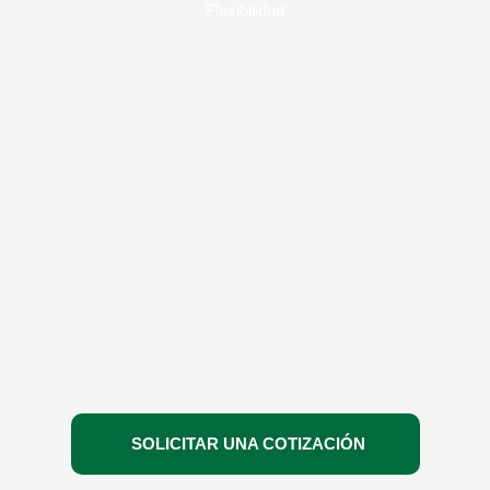
Flexibilidad
Te ofrecemos acceso exclusivo a nuestras
certificaciones y entrenamientos reconocidos a
nivel internacional. Ya sea que elijas realizarlos
en las instalaciones de tu empresa o desde la
comodidad de tu hogar a través de nuestra
plataforma de educación a distancia, estamos
aquí para adaptarnos a tus necesidades y
horarios, garantizando que recibas la formación
que necesitas en cualquier momento y lugar
SOLICITAR UNA COTIZACIÓN