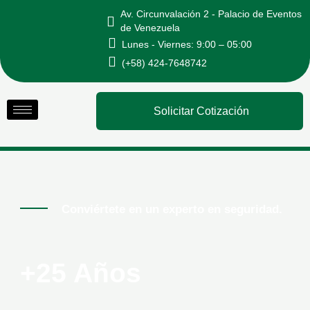
Ir
Av. Circunvalación 2 - Palacio de Eventos
al
de Venezuela
Lunes - Viernes: 9:00 – 05:00
contenido
(+58) 424-7648742
Solicitar Cotización
Conviértete en un experto en seguridad.
+25 Años