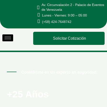
Ir
Av. Circunvalación 2 - Palacio de Eventos
al
de Venezuela
Lunes - Viernes: 9:00 – 05:00
contenido
(+58) 424-7648742
Solicitar Cotización
Conviértete en un experto en seguridad.
+25 Años