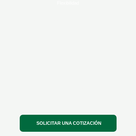
Flexibilidad
Te ofrecemos acceso exclusivo a nuestras
certificaciones y entrenamientos reconocidos a
nivel internacional. Ya sea que elijas realizarlos
en las instalaciones de tu empresa o desde la
comodidad de tu hogar a través de nuestra
plataforma de educación a distancia, estamos
aquí para adaptarnos a tus necesidades y
horarios, garantizando que recibas la formación
que necesitas en cualquier momento y lugar
SOLICITAR UNA COTIZACIÓN