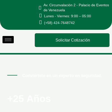
Ir
Av. Circunvalación 2 - Palacio de Eventos
al
de Venezuela
Lunes - Viernes: 9:00 – 05:00
contenido
(+58) 424-7648742
Solicitar Cotización
Conviértete en un experto en seguridad.
+25 Años