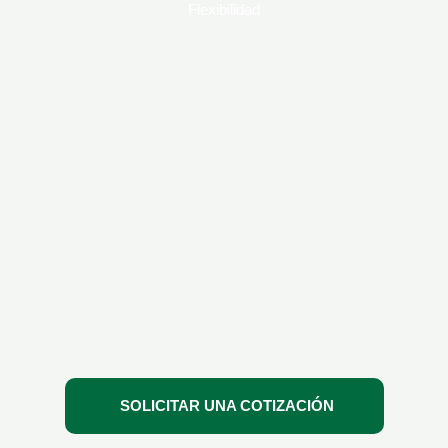
Flexibilidad
Te ofrecemos acceso exclusivo a nuestras
certificaciones y entrenamientos reconocidos a
nivel internacional. Ya sea que elijas realizarlos
en las instalaciones de tu empresa o desde la
comodidad de tu hogar a través de nuestra
plataforma de educación a distancia, estamos
aquí para adaptarnos a tus necesidades y
horarios, garantizando que recibas la formación
que necesitas en cualquier momento y lugar
SOLICITAR UNA COTIZACIÓN