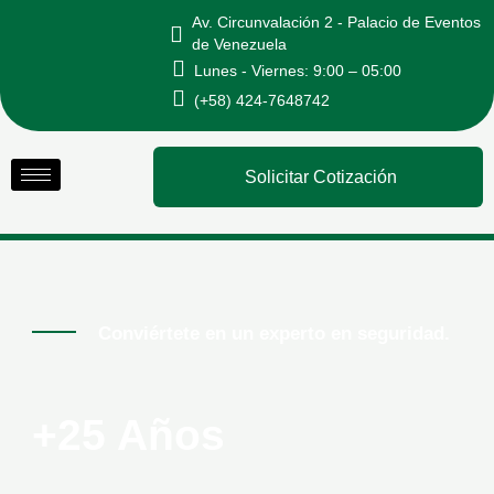
Ir
Av. Circunvalación 2 - Palacio de Eventos
al
de Venezuela
Lunes - Viernes: 9:00 – 05:00
contenido
(+58) 424-7648742
Solicitar Cotización
Conviértete en un experto en seguridad.
+25 Años