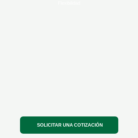
Flexibilidad
Te ofrecemos acceso exclusivo a nuestras
certificaciones y entrenamientos reconocidos a
nivel internacional. Ya sea que elijas realizarlos
en las instalaciones de tu empresa o desde la
comodidad de tu hogar a través de nuestra
plataforma de educación a distancia, estamos
aquí para adaptarnos a tus necesidades y
horarios, garantizando que recibas la formación
que necesitas en cualquier momento y lugar
SOLICITAR UNA COTIZACIÓN