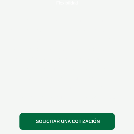
Flexibilidad
Te ofrecemos acceso exclusivo a nuestras
certificaciones y entrenamientos reconocidos a
nivel internacional. Ya sea que elijas realizarlos
en las instalaciones de tu empresa o desde la
comodidad de tu hogar a través de nuestra
plataforma de educación a distancia, estamos
aquí para adaptarnos a tus necesidades y
horarios, garantizando que recibas la formación
que necesitas en cualquier momento y lugar
SOLICITAR UNA COTIZACIÓN