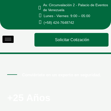
Ir
Av. Circunvalación 2 - Palacio de Eventos
al
de Venezuela
Lunes - Viernes: 9:00 – 05:00
contenido
(+58) 424-7648742
Solicitar Cotización
Conviértete en un experto en seguridad.
+25 Años